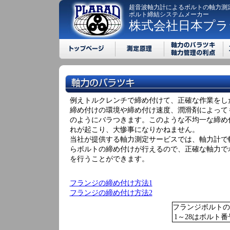
超音波軸力計によるボルトの軸力測
ボルト締結システムメーカー
株式会社日本プラ
例えトルクレンチで締め付けて、正確な作業をし
締め付けの環境や締め付け速度、潤滑剤によって
のようにバラつきます。このような不均一な締め
れが起こり、大惨事になりかねません。
当社が提供する軸力測定サービスでは、軸力計で
らボルトの締め付けが行えるので、正確な軸力で
を行うことができます。
フランジの締め付け方法1
フランジの締め付け方法2
フランジボルトの
1～28はボルト