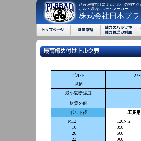
超音波軸力計によるボルトの軸力測
ボルト締結システムメーカー
株式会社日本プラ
ボルト
ハ
規格
最小破断強度
材質の例
ボルト径
工業用
M12
120Nm
16
350
20
600
22
900