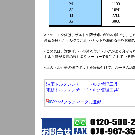
24
1100
27
1650
30
2200
36
3800
○上のトルク値は、ボルトの降伏点の90％の値です。
余裕を持ったトルクでボルト/ナットを締める事をお勧
○この表は、対象ボルトの締め付けトルクがよく分から
トルク値が装置の設計者やメーカーで規定されている場
○上のトルク表の値でボルトを締め付けて、万一その結
油圧トルクレンチ：（トルク管理工具）
電動トルクレンチ：（トルク管理工具）
Yahoo!ブックマークに登録