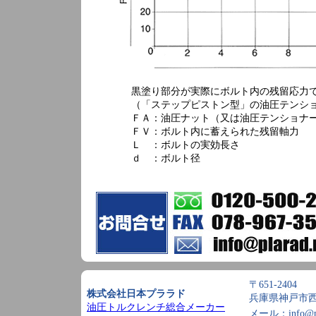
黒塗り部分が実際にボルト内の残留応力
（「ステップピストン型」の油圧テンシ
ＦＡ：油圧ナット（又は油圧テンショナ
ＦＶ：ボルト内に蓄えられた残留軸力
Ｌ ：ボルトの実効長さ
ｄ ：ボルト径
〒651-2404
株式会社日本プララド
兵庫県神戸市西
油圧トルクレンチ総合メーカー
メール：
info@p