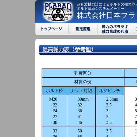
超音波軸力計によるボルトの軸力測
ボルト締結システムメーカー
株式会社日本プラ
強度区分
材質の例
ボルト径
ナット対辺
ネジピッチ
M20
30mm
2.5mm
3
22
32
2.5
4
24
36
3
5
27
41
3
7
30
46
3.5
8
33
50
3.5
1
36
55
4
1